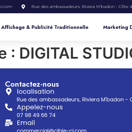
ci.com
Rue des ambassadeurs, Riviera M'badon - Côte d’
Affichage & Publicité Traditionnelle
Marketing 
e :
DIGITAL STUDI
Contactez-nous
localisation
Rue des ambassadeurs, Riviera M'badon - C
Appelez-nous
07 98 49 66 74
Email
commercial@cible-ci.com